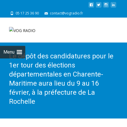
05 17 25 36 90
contact@vogradio.fr
Skip
to
cont
Menu
Le dépôt des candidatures pour le
1er tour des élections
départementales en Charente-
Maritime aura lieu du 9 au 16
février, à la préfecture de La
Rochelle