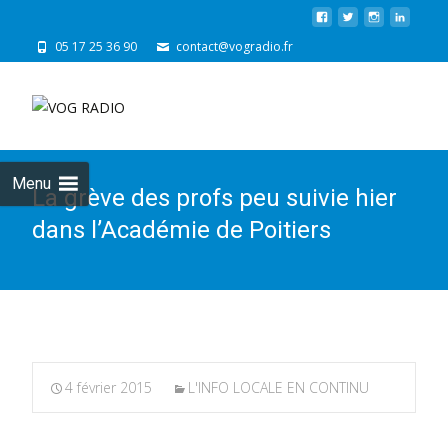
05 17 25 36 90
contact@vogradio.fr
Skip
to
cont
Menu
La grève des profs peu suivie hier
dans l’Académie de Poitiers
4 février 2015
L'INFO LOCALE EN CONTINU