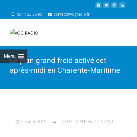
05 17 25 36 90
contact@vogradio.fr
Skip
to
cont
Menu
Le plan grand froid activé cet
après-midi en Charente-Maritime
5 février 2015
L'INFO LOCALE EN CONTINU