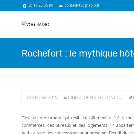
05 17 25 36 90
contact@vogradio.fr
Rochefort : le mythique hôte
9 février 2015
L'INFO LOCALE EN CONTINU
C’est un monument qui revit. Le bâtiment a été racheté
commerces, des bureaux et des logements. 14 appartements
Aerts à faire des concessions pour préserver l’esprit du lieu