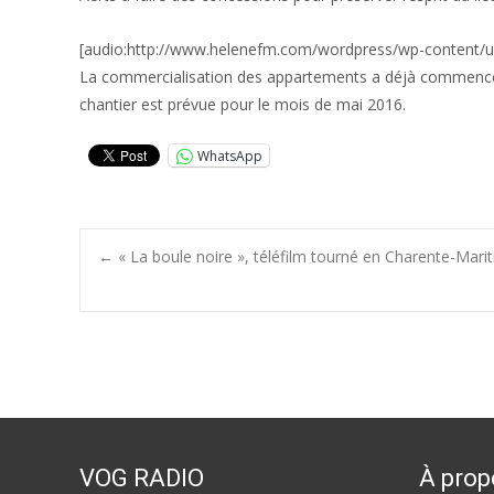
[audio:http://www.helenefm.com/wordpress/wp-content/up
La commercialisation des appartements a déjà commencé et
chantier est prévue pour le mois de mai 2016.
WhatsApp
Post
←
« La boule noire », téléfilm tourné en Charente-Mariti
navigation
VOG RADIO
À prop