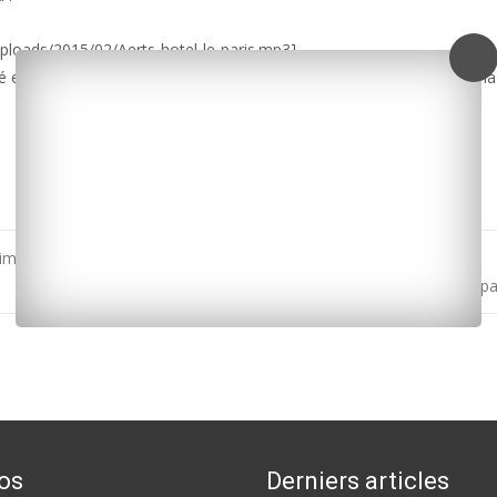
loads/2015/02/Aerts-hotel-le-paris.mp3]
 s’annonce florissante. Les travaux, eux, débuteront fin mars et la 
me, sera diffusé le 17 février
Royan : le quartier de l’Yeuse-La Robinière soutenu pa
os
Derniers articles