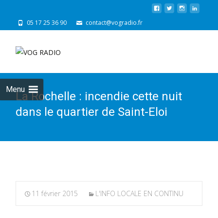
05 17 25 36 90
contact@vogradio.fr
Skip
to
cont
Menu
La Rochelle : incendie cette nuit
dans le quartier de Saint-Eloi
11 février 2015
L'INFO LOCALE EN CONTINU