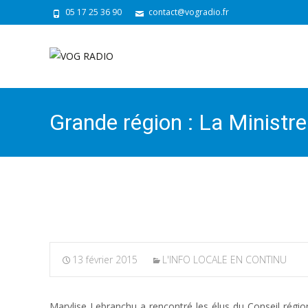
05 17 25 36 90
contact@vogradio.fr
Grande région : La Ministre
Bordeaux
13 février 2015
L'INFO LOCALE EN CONTINU
Marylise Lebranchu a rencontré les élus du Conseil régiona