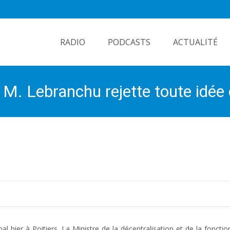
Skip
to
RADIO
PODCASTS
ACTUALITÉ
content
 M. Lebranchu rejette toute idée 
l hier à Poitiers. La Ministre de la décentralisation et de la fonctio