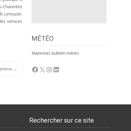
ou-Charentes
 le Limousin.
des services
MÉTÉO
Marennes bulletin météo
Facebook
X
Instagram
LinkedIn
aritime
→
Rechercher sur ce site