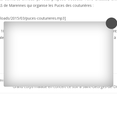
CCAS de Marennes qui organise les Puces des couturières :
ploads/2015/03/puces-couturieres.mp3]
 18h au centre d’animations et de loisirs de Marennes. Une cinquant
ale seront à gagner lors d’une tombola. A noter enfin qu’un repas à
avagé par un incendie cette nuit
Grand corps malade en concert ce soir à Saint-Georges-de-