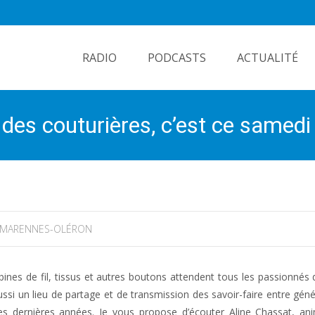
Skip
to
RADIO
PODCASTS
ACTUALITÉ
content
des couturières, c’est ce samed
MARENNES-OLÉRON
ines de fil, tissus et autres boutons attendent tous les passionnés d
ssi un lieu de partage et de transmission des savoir-faire entre géné
ces dernières années. Je vous propose d’écouter Aline Chassat, an