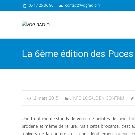
05 17 25 36 90
contact@vogradio.fr
La 6ème édition des Puces 
12 mars 2015
L'INFO LOCALE EN CONTINU
Une trentaine de stands de vente de pelotes de laine, bob
broderie et même de reliure. Mais cette brocante, c’est au
l’univers de la couture s’est considérablement rajeuni 