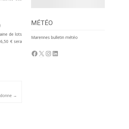
MÉTÉO
aine de lots
Marennes bulletin météo
 6,50 € sera
Facebook
X
Instagram
LinkedIn
Didonne
→