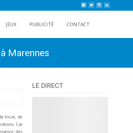
Rechercher
JEUX
PUBLICITÉ
CONTACT
i à Marennes
LE DIRECT
e tricot, de
rations. Car
imatrice des