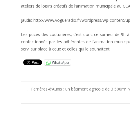
ateliers de loisirs créatifs de l’animation municipale au 
[audio:http://www.vogueradio.fr/wordpress/wp-content/u
Les puces des couturières, c’est donc ce samedi de 9h à
confectionnés par les adhérentes de l’animation municip
servi sur place à ceux et celles qui le souhaitent.
WhatsApp
Post
←
Ferrières-d’Aunis : un bâtiment agricole de 3 500m² r
navigation