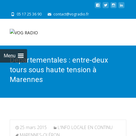
05 17 25 36 90
contact@vogradio.fr
Skip
to
cont
Menu
Départementales : entre-deux
tours sous haute tension à
Marennes
25 mars 2015
L'INFO LOCALE EN CONTINU
MARENNES-OLÉRON