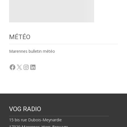
MÉTÉO
Marennes bulletin météo
Facebook
X
Instagram
LinkedIn
VOG RADIO
15 bis rue Dubois-Meynardie
17320 Marennes-Hiers-Brouage