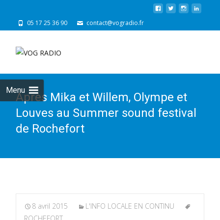
05 17 25 36 90
contact@vogradio.fr
Skip
to
cont
Menu
Après Mika et Willem, Olympe et
Louves au Summer sound festival
de Rochefort
8 avril 2015
L'INFO LOCALE EN CONTINU
ROCHEFORT