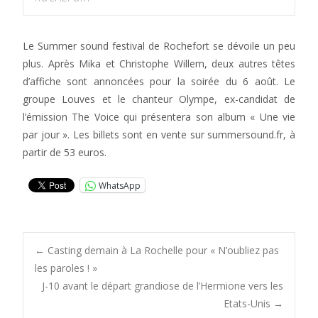
Le Summer sound festival de Rochefort se dévoile un peu
plus. Après Mika et Christophe Willem, deux autres têtes
d’affiche sont annoncées pour la soirée du 6 août. Le
groupe Louves et le chanteur Olympe, ex-candidat de
l’émission The Voice qui présentera son album « Une vie
par jour ». Les billets sont en vente sur summersound.fr, à
partir de 53 euros.
WhatsApp
Post
←
Casting demain à La Rochelle pour « N’oubliez pas
les paroles ! »
J-10 avant le départ grandiose de l’Hermione vers les
navigation
Etats-Unis
→