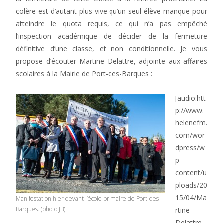
colère est d’autant plus vive qu’un seul élève manque pour
atteindre le quota requis, ce qui n’a pas empêché
l’inspection académique de décider de la fermeture
définitive d’une classe, et non conditionnelle. Je vous
propose d’écouter Martine Delattre, adjointe aux affaires
scolaires à la Mairie de Port-des-Barques :
[audio:htt
p://www.
helenefm.
com/wor
dpress/w
p-
content/u
ploads/20
15/04/Ma
Manifestation hier devant l’école primaire de Port-des-
Barques. (photo JB)
rtine-
Delattre-