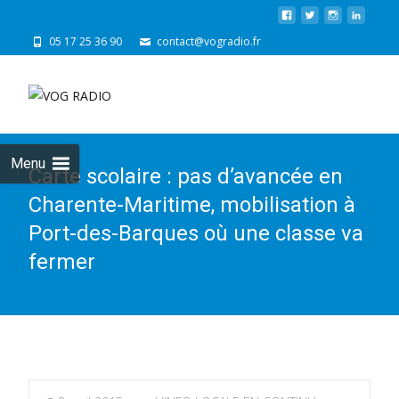
05 17 25 36 90
contact@vogradio.fr
Skip
to
cont
Menu
Carte scolaire : pas d’avancée en
Charente-Maritime, mobilisation à
Port-des-Barques où une classe va
fermer