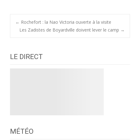
Post
←
Rochefort : la Nao Victoria ouverte à la visite
Les Zadistes de Boyardville doivent lever le camp
→
navigation
LE DIRECT
MÉTÉO