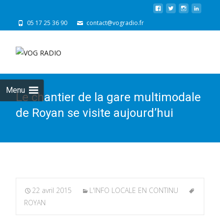
05 17 25 36 90
contact@vogradio.fr
Skip
to
cont
Menu
Le chantier de la gare multimodale
de Royan se visite aujourd’hui
22 avril 2015
L'INFO LOCALE EN CONTINU
ROYAN