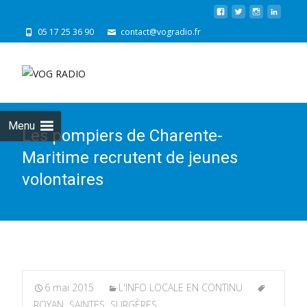
05 17 25 36 90
contact@vogradio.fr
Skip
to
cont
Menu
Les pompiers de Charente-
Maritime recrutent de jeunes
volontaires
6 mai 2015
L'INFO LOCALE EN CONTINU
ROYAN
,
SAINTES
,
SURGÈRES