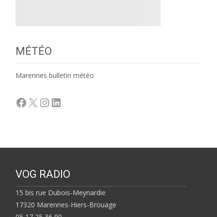
MÉTÉO
Marennes bulletin météo
Facebook
X
Instagram
LinkedIn
VOG RADIO
15 bis rue Dubois-Meynardie
17320 Marennes-Hiers-Brouage
05 17 25 36 90