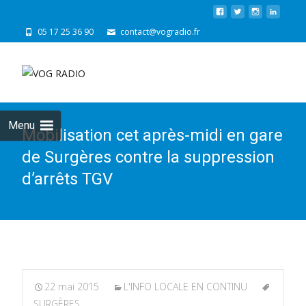
05 17 25 36 90
contact@vogradio.fr
Skip
to
cont
Menu
Mobilisation cet après-midi en gare
de Surgères contre la suppression
d’arrêts TGV
22 mai 2015
L'INFO LOCALE EN CONTINU
SURGÈRES