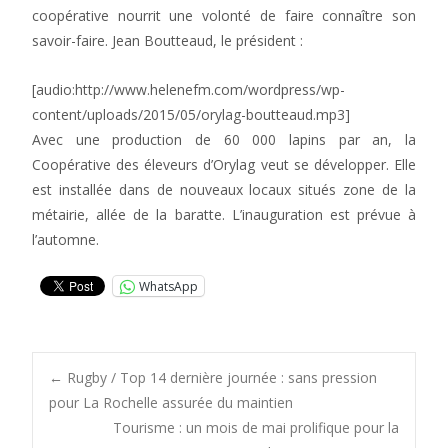
coopérative nourrit une volonté de faire connaître son
savoir-faire. Jean Boutteaud, le président :
[audio:http://www.helenefm.com/wordpress/wp-
content/uploads/2015/05/orylag-boutteaud.mp3]
Avec une production de 60 000 lapins par an, la
Coopérative des éleveurs d’Orylag veut se développer. Elle
est installée dans de nouveaux locaux situés zone de la
métairie, allée de la baratte. L’inauguration est prévue à
l’automne.
WhatsApp
Post
←
Rugby / Top 14 dernière journée : sans pression
pour La Rochelle assurée du maintien
Tourisme : un mois de mai prolifique pour la