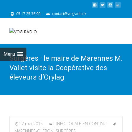
05 17 25 36 90
contact@vogradio.fr
Skip
to
cont
Menu
Surgères : le maire de Marennes M.
Vallet visite la Coopérative des
éleveurs d’Orylag
22 mai 2015
L'INFO LOCALE EN CONTINU
MARENNES-OLÉRON
,
SURGÈRES