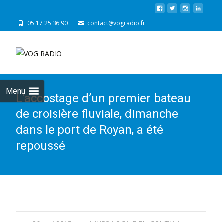
05 17 25 36 90
contact@vogradio.fr
Skip
to
cont
Menu
L’accostage d’un premier bateau
de croisière fluviale, dimanche
dans le port de Royan, a été
repoussé