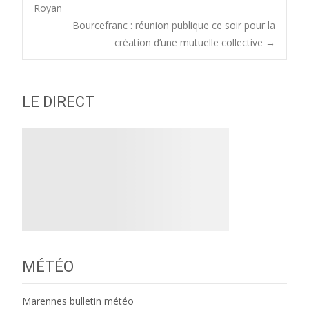
Post
Royan
Bourcefranc : réunion publique ce soir pour la
navigation
création d’une mutuelle collective
→
LE DIRECT
MÉTÉO
Marennes bulletin météo