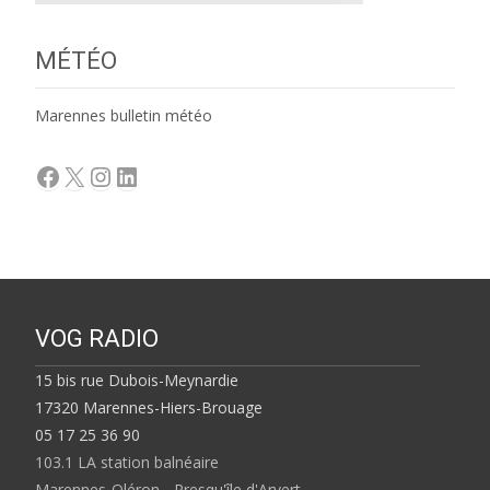
MÉTÉO
Marennes bulletin météo
Facebook
X
Instagram
LinkedIn
VOG RADIO
15 bis rue Dubois-Meynardie
17320 Marennes-Hiers-Brouage
05 17 25 36 90
103.1 LA station balnéaire
Marennes-Oléron - Presqu'île d'Arvert