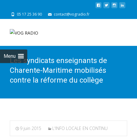
05 17 25 36 90
contact@vogradio.fr
Skip
to
cont
Menu
Les syndicats enseignants de
Charente-Maritime mobilisés
contre la réforme du collège
9 juin 2015
L'INFO LOCALE EN CONTINU