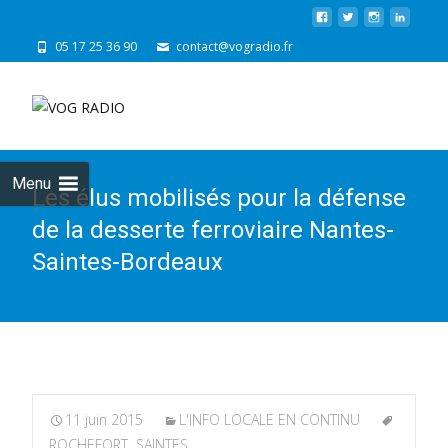
05 17 25 36 90
contact@vogradio.fr
Skip
to
cont
Menu
Les élus mobilisés pour la défense
de la desserte ferroviaire Nantes-
Saintes-Bordeaux
11 juin 2015
L'INFO LOCALE EN CONTINU
ROCHEFORT
,
SAINTES