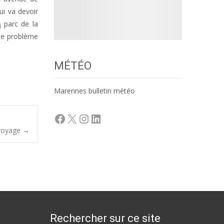
ui va devoir
u parc de la
 le problème
MÉTÉO
Marennes bulletin météo
Facebook
X
Instagram
LinkedIn
 voyage
→
Rechercher sur ce site