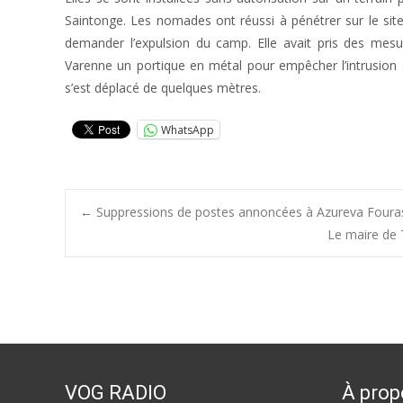
Saintonge. Les nomades ont réussi à pénétrer sur le sit
demander l’expulsion du camp. Elle avait pris des mesur
Varenne un portique en métal pour empêcher l’intrusion 
s’est déplacé de quelques mètres.
WhatsApp
Post
←
Suppressions de postes annoncées à Azureva Fouras
Le maire de 
navigation
VOG RADIO
À prop