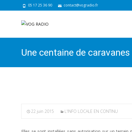
05 17 25 36 90
contact@vogradio.fr
Une centaine de caravanes 
Charente
22 juin 2015
L'INFO LOCALE EN CONTINU
Elles se sont installées sans autorisation sur un terrai