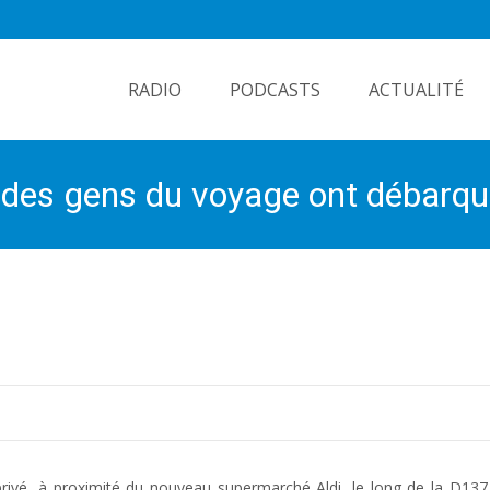
Skip
to
RADIO
PODCASTS
ACTUALITÉ
content
des gens du voyage ont débarqué
n privé, à proximité du nouveau supermarché Aldi, le long de la D13