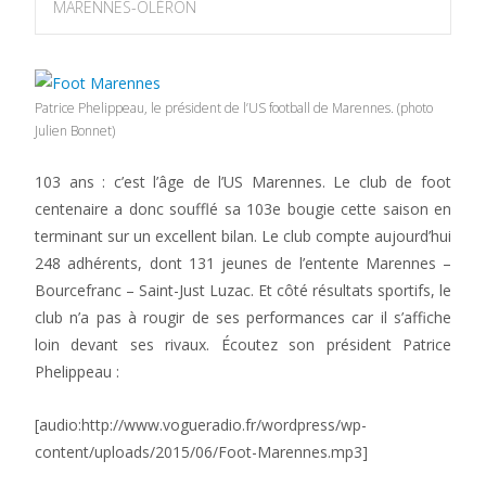
MARENNES-OLÉRON
Patrice Phelippeau, le président de l’US football de Marennes. (photo
Julien Bonnet)
103 ans : c’est l’âge de l’US Marennes. Le club de foot
centenaire a donc soufflé sa 103e bougie cette saison en
terminant sur un excellent bilan. Le club compte aujourd’hui
248 adhérents, dont 131 jeunes de l’entente Marennes –
Bourcefranc – Saint-Just Luzac. Et côté résultats sportifs, le
club n’a pas à rougir de ses performances car il s’affiche
loin devant ses rivaux. Écoutez son président Patrice
Phelippeau :
[audio:http://www.vogueradio.fr/wordpress/wp-
content/uploads/2015/06/Foot-Marennes.mp3]