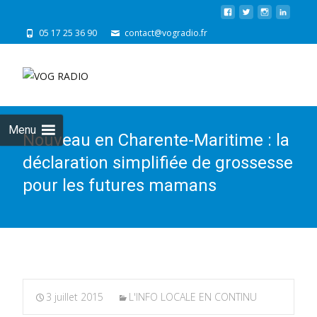
05 17 25 36 90
contact@vogradio.fr
Skip
to
cont
Menu
Nouveau en Charente-Maritime : la
déclaration simplifiée de grossesse
pour les futures mamans
3 juillet 2015
L'INFO LOCALE EN CONTINU