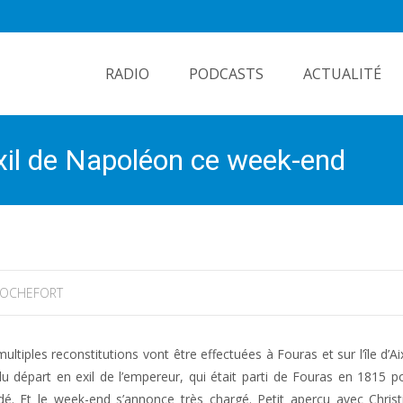
Skip
to
RADIO
PODCASTS
ACTUALITÉ
content
’exil de Napoléon ce week-end
OCHEFORT
tiples reconstitutions vont être effectuées à Fouras et sur l’île d’Aix
du départ en exil de l’empereur, qui était parti de Fouras en 1815 pour
cédé. Et le week-end s’annonce très chargé. Petit aperçu avec Chris