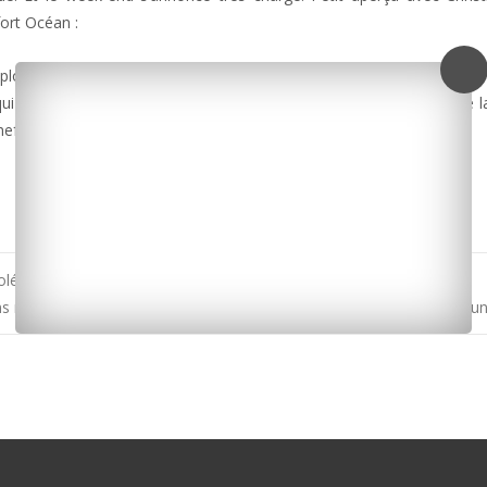
ort Océan :
loads/2015/07/Reconstitutions-Napoleon-11-juillet.mp3]
i a été célébré à travers l’Europe jusqu’en Belgique, sur le lieu de la
hefort-ocean.com.
oléon
ns renversés par une voiture. Bilan : un mort et quatre blessés dont 