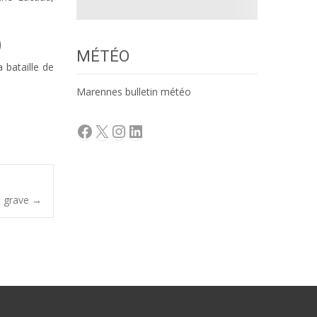
MÉTÉO
 bataille de
Marennes bulletin météo
Facebook
X
Instagram
LinkedIn
un grave
→