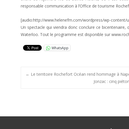
responsable communication à l’Office de tourisme Rochef
[audio:http://www.helenefm.com/wordpress/wp-content/up
Un spectacle qui viendra donc conclure ce bicentenaire, qu
Waterloo. Tout le programme est disponible sur www.roc
WhatsApp
Post
←
Le territoire Rochefort Océan rend hommage à Nap
Jonzac : cinq piéto
navigation