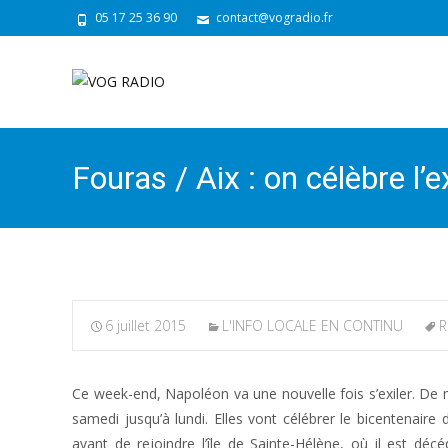
05 17 25 36 90
contact@vogradio.fr
Fouras / Aix : on célèbre l
6 juillet 2015
L'INFO LOCALE EN CONTINU
R
Ce week-end, Napoléon va une nouvelle fois s’exiler. De mul
samedi jusqu’à lundi. Elles vont célébrer le bicentenaire 
avant de rejoindre l’île de Sainte-Hélène, où il est dé