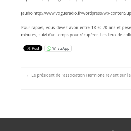
[audio:http://www.vogueradio.fr/wordpress/wp-content/
Pour rappel, vous devez avoir entre 18 et 70 ans et pes
minutes, suivi d’un temps pour récupérer. Les lieux de co
WhatsApp
Post
←
Le président de l’association Hermione revient sur l’
navigation