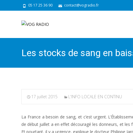
05 17 25 36 90
contact@vogradio.fr
Les stocks de sang en bais
17 juillet 2015
L'INFO LOCALE EN CONTINU
La France a besoin de sang, et c’est urgent. L’Établisseme
de début juillet a en effet découragé les donneurs, et les 
Et pourtant, il y a urgence, explique le docteur Philippe J