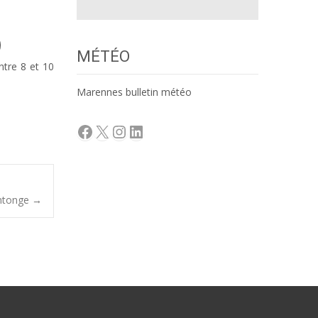
MÉTÉO
ntre 8 et 10
Marennes bulletin météo
Facebook
X
Instagram
LinkedIn
intonge
→