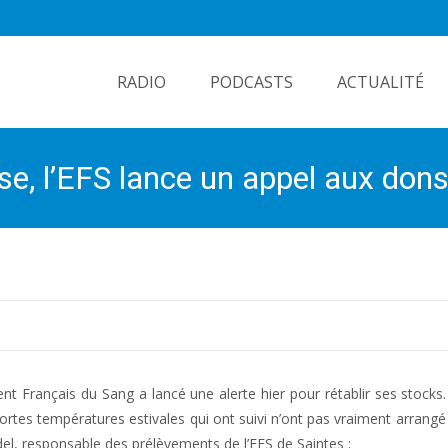
Skip
to
RADIO
PODCASTS
ACTUALITÉ
content
se, l’EFS lance un appel aux don
nt Français du Sang a lancé une alerte hier pour rétablir ses stocks.
fortes températures estivales qui ont suivi n’ont pas vraiment arrangé 
ardel, responsable des prélèvements de l’EFS de Saintes :