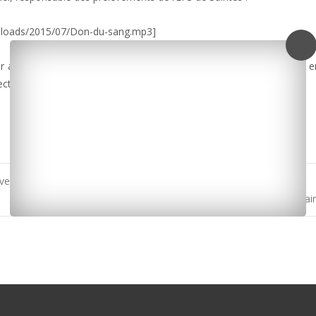
uploads/2015/07/Don-du-sang.mp3]
er au moins 50 kilos pour donner votre sang. Un prélèvement dure e
llecte sont consultables sur www.dondusang.net.
aventure de la frégate aux États-Unis
Bruno Longépé est le grand vainqueur du 27e Rallye de Sa