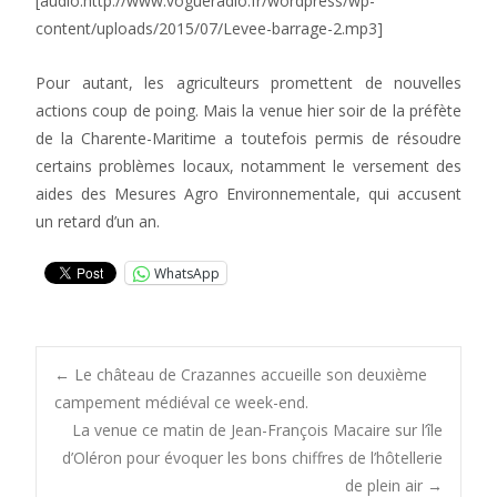
[audio:http://www.vogueradio.fr/wordpress/wp-
content/uploads/2015/07/Levee-barrage-2.mp3]
Pour autant, les agriculteurs promettent de nouvelles
actions coup de poing. Mais la venue hier soir de la préfète
de la Charente-Maritime a toutefois permis de résoudre
certains problèmes locaux, notamment le versement des
aides des Mesures Agro Environnementale, qui accusent
un retard d’un an.
WhatsApp
Post
←
Le château de Crazannes accueille son deuxième
campement médiéval ce week-end.
La venue ce matin de Jean-François Macaire sur l’île
navigation
d’Oléron pour évoquer les bons chiffres de l’hôtellerie
de plein air
→