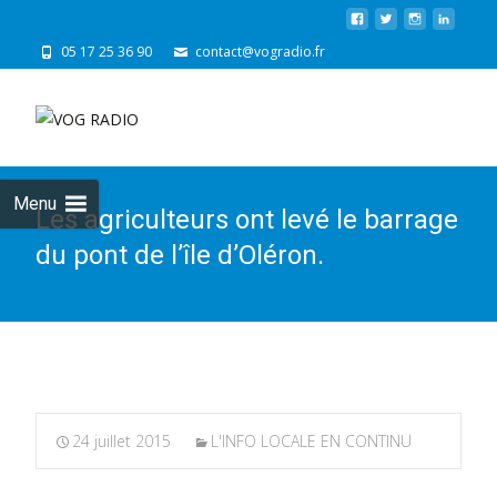
05 17 25 36 90
contact@vogradio.fr
Skip
to
cont
Menu
Les agriculteurs ont levé le barrage
du pont de l’île d’Oléron.
24 juillet 2015
L'INFO LOCALE EN CONTINU