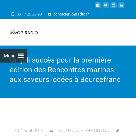
05 17 25 36 90
contact@vogradio.fr
Skip
to
cont
Menu
Un joli succès pour la première
édition des Rencontres marines
aux saveurs iodées à Bourcefranc
7 août 2015
L'INFO LOCALE EN CONTINU