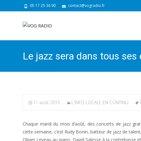
05 17 25 36 90
contact@vogradio.fr
Le jazz sera dans tous ses 
11 août 2015
L'INFO LOCALE EN CONTINU
Chaque mardi du mois d’août, des concerts de jazz gratui
cette semaine, c’est Rudy Bonin, batteur de jazz de talen
Olivier Leveau au piano, David Salesse à la contrebasse 