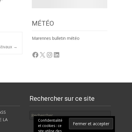
MÉTÉO
Marennes bulletin météo
stivaux
→
Facebook
X
Instagram
LinkedIn
Rechercher sur ce site
Rechercher
ASS
E LA
Confidentialité
et cookies : ce
site utilise des