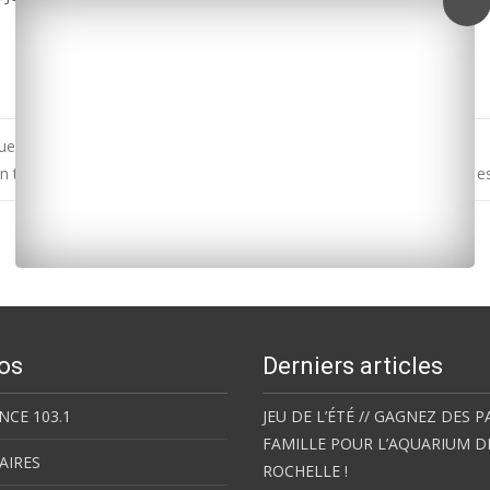
ue qui a lieu le 15 août dans le jardin public de Marennes
on tient une place importante en Charente-Maritime avec sept clubs e
os
Derniers articles
NCE 103.1
JEU DE L’ÉTÉ // GAGNEZ DES P
FAMILLE POUR L’AQUARIUM D
AIRES
ROCHELLE !