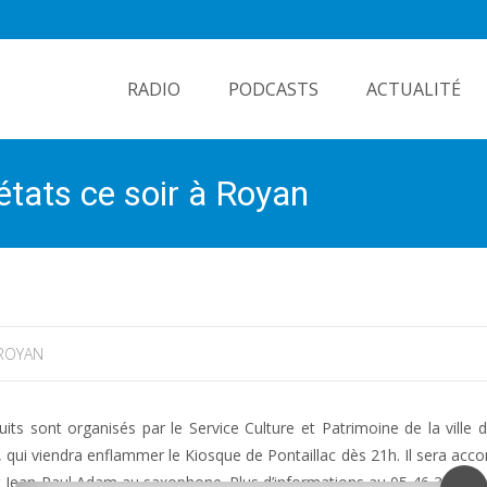
Skip
to
RADIO
PODCASTS
ACTUALITÉ
content
états ce soir à Royan
ROYAN
ts sont organisés par le Service Culture et Patrimoine de la ville 
t, qui viendra enflammer le Kiosque de Pontaillac dès 21h. Il sera ac
et Jean-Paul Adam au saxophone. Plus d’informations au 05 46 39 94 4