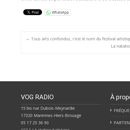
WhatsApp
Post
←
Tous arts confondus, c’est le nom du festival artistiq
La natati
navigation
VOG RADIO
À prop
15 bis rue Dubois-Meynardie
FRÉQUE
17320 Marennes-Hiers-Brouage
05 17 25 36 90
PARTEN
103.1 LA station balnéaire