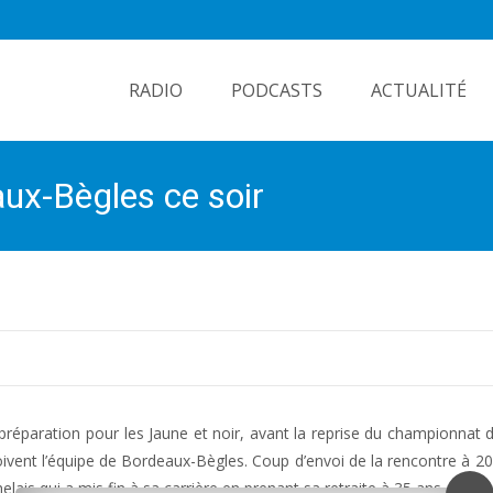
Skip
to
RADIO
PODCASTS
ACTUALITÉ
content
ux-Bègles ce soir
 préparation pour les Jaune et noir, avant la reprise du championnat 
oivent l’équipe de Bordeaux-Bègles. Coup d’envoi de la rencontre à 2
elais qui a mis fin à sa carrière en prenant sa retraite à 35 ans.