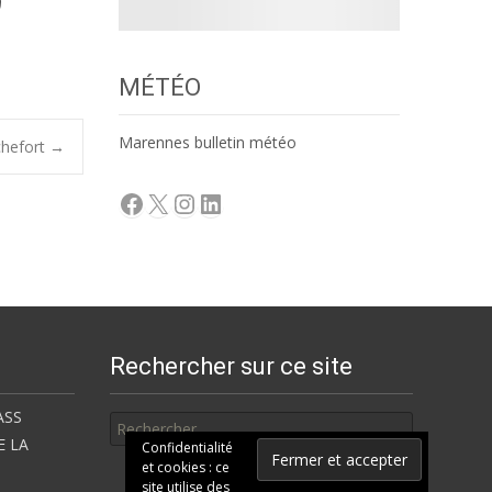
MÉTÉO
Marennes bulletin météo
chefort
→
Facebook
X
Instagram
LinkedIn
Rechercher sur ce site
Rechercher
ASS
E LA
Confidentialité
et cookies : ce
site utilise des