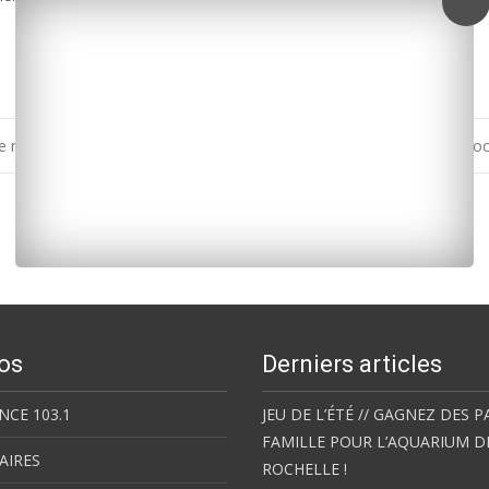
e nuit et demain matin
Succès pour le McDo kids sport à Ro
os
Derniers articles
NCE 103.1
JEU DE L’ÉTÉ // GAGNEZ DES P
FAMILLE POUR L’AQUARIUM D
AIRES
ROCHELLE !