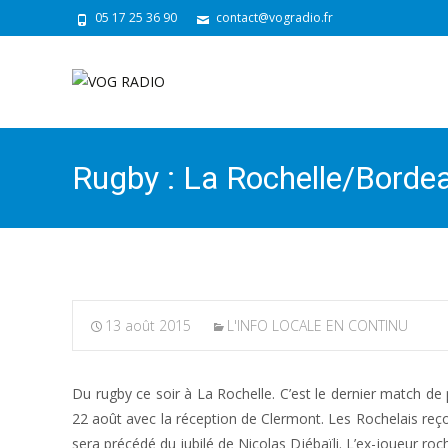
05 17 25 36 90
contact@vogradio.fr
Rugby : La Rochelle/Bordea
13 août 2015
L'INFO LOCALE EN CONTINU
Du rugby ce soir à La Rochelle. C’est le dernier match de
22 août avec la réception de Clermont. Les Rochelais reç
sera précédé du jubilé de Nicolas Djébaïli. L’ex-joueur roch