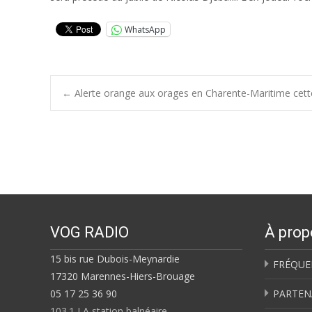
WhatsApp
Post
←
Alerte orange aux orages en Charente-Maritime cett
navigation
VOG RADIO
À prop
15 bis rue Dubois-Meynardie
FRÉQUE
17320 Marennes-Hiers-Brouage
05 17 25 36 90
PARTEN
103.1 LA station balnéaire