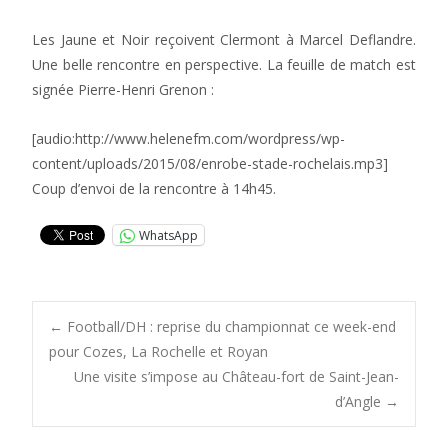
Les Jaune et Noir reçoivent Clermont à Marcel Deflandre.
Une belle rencontre en perspective. La feuille de match est
signée Pierre-Henri Grenon :
[audio:http://www.helenefm.com/wordpress/wp-
content/uploads/2015/08/enrobe-stade-rochelais.mp3]
Coup d’envoi de la rencontre à 14h45.
WhatsApp
Post
←
Football/DH : reprise du championnat ce week-end
pour Cozes, La Rochelle et Royan
Une visite s’impose au Château-fort de Saint-Jean-
navigation
d’Angle
→