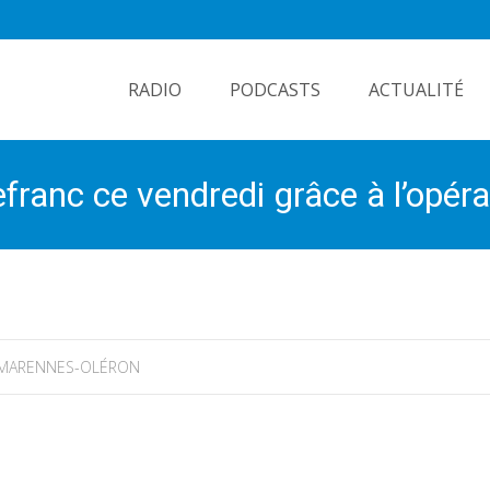
Skip
to
RADIO
PODCASTS
ACTUALITÉ
content
franc ce vendredi grâce à l’opér
MARENNES-OLÉRON