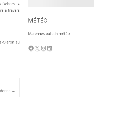
s Dehors ! »
ire à travers
MÉTÉO
Marennes bulletin météo
es-Oléron au
Facebook
X
Instagram
LinkedIn
Didonne
→