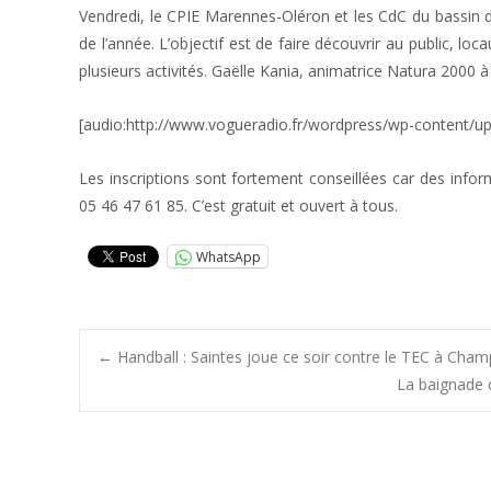
Vendredi, le CPIE Marennes-Oléron et les CdC du bassin d
de l’année. L’objectif est de faire découvrir au public, loc
plusieurs activités. Gaëlle Kania, animatrice Natura 2000
[audio:http://www.vogueradio.fr/wordpress/wp-content/u
Les inscriptions sont fortement conseillées car des infor
05 46 47 61 85. C’est gratuit et ouvert à tous.
WhatsApp
Post
←
Handball : Saintes joue ce soir contre le TEC à Cham
La baignade 
navigation