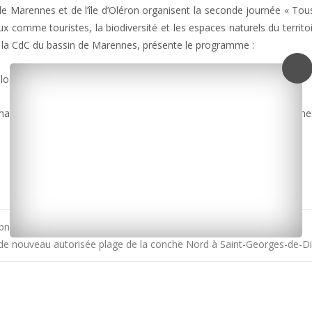
e Marennes et de l’île d’Oléron organisent la seconde journée « Tou
aux comme touristes, la biodiversité et les espaces naturels du territo
 à la CdC du bassin de Marennes, présente le programme :
ploads/2015/08/tous-dehors.mp3]
mations seront délivrées sur les activités. Contactez le CPIE Marenn
pniers
de nouveau autorisée plage de la conche Nord à Saint-Georges-de-