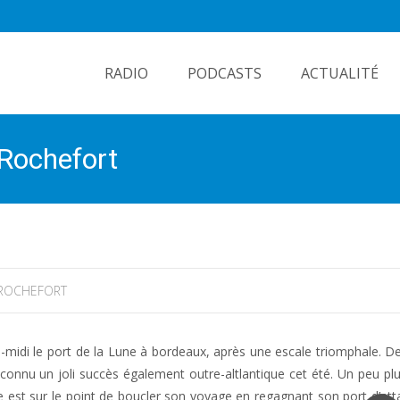
Skip
to
RADIO
PODCASTS
ACTUALITÉ
content
 Rochefort
ROCHEFORT
ès-midi le port de la Lune à bordeaux, après une escale triomphale. D
 connu un joli succès également outre-altlantique cet été. Un peu pl
 est sur le point de boucler son voyage en regagnant son port d’atta