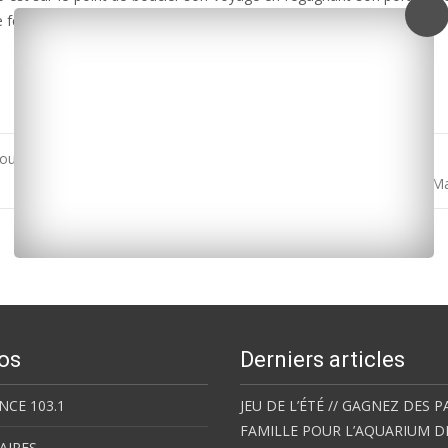
nde fête organisée en son honneur samedi.
our la finale régionale de la « Meilleure boulangerie de France »
Les bons espoirs pour le tourisme en Charente-M
os
Derniers articles
NCE 103.1
JEU DE L’ÉTÉ // GAGNEZ DES P
FAMILLE POUR L’AQUARIUM D
AIRES