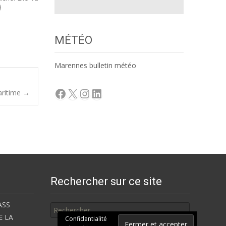
MÉTÉO
Marennes bulletin météo
Facebook
X
Instagram
LinkedIn
aritime
→
Rechercher sur ce site
Rechercher
ASS
E LA
Confidentialité