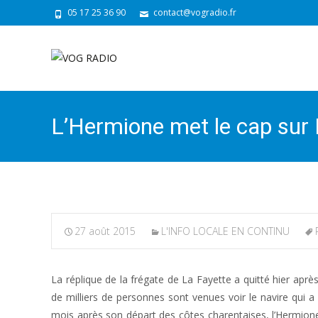
05 17 25 36 90
contact@vogradio.fr
L’Hermione met le cap sur
27 août 2015
L'INFO LOCALE EN CONTINU
La réplique de la frégate de La Fayette a quitté hier apr
de milliers de personnes sont venues voir le navire qui a
mois après son départ des côtes charentaises, l’Hermione