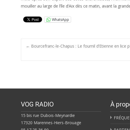
mouiller au large de l’île d’Aix dès ce matin, avant la gra
WhatsApp
Post
←
Bourcefranc-le-Chapus : Le fournil d’Etienne en lice p
navigation
VOG RADIO
À prop
15 bis rue Dubois-Meynardie
FRÉQUE
17320 Marennes-Hiers-Brouage
05 17 25 36 90
PARTEN