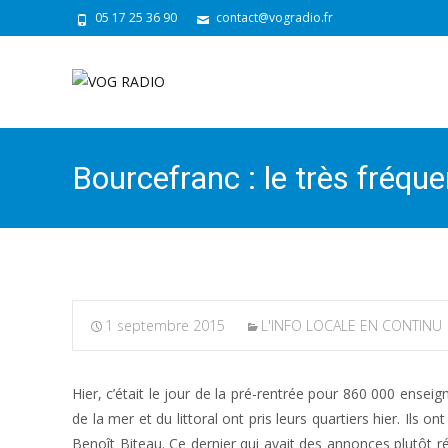
05 17 25 36 90
contact@vogradio.fr
Bourcefranc : le très fréque
1 septembre 2015
L'INFO LOCALE EN CONTINU
Hier, c’était le jour de la pré-rentrée pour 860 000 ense
de la mer et du littoral ont pris leurs quartiers hier. Ils o
Benoît Biteau. Ce dernier qui avait des annonces plutôt ré