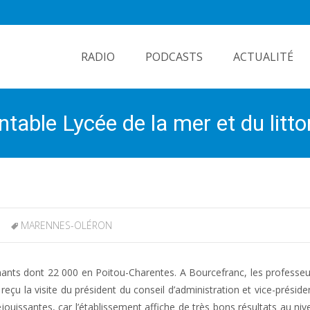
Skip
to
RADIO
PODCASTS
ACTUALITÉ
content
ntable Lycée de la mer et du litto
MARENNES-OLÉRON
ignants dont 22 000 en Poitou-Charentes. A Bourcefranc, les professe
nt reçu la visite du président du conseil d’administration et vice-présid
jouissantes, car l’établissement affiche de très bons résultats au niv