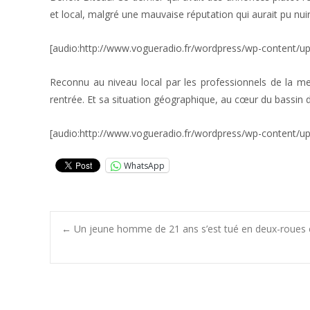
et local, malgré une mauvaise réputation qui aurait pu nu
[audio:http://www.vogueradio.fr/wordpress/wp-content/u
Reconnu au niveau local par les professionnels de la mer
rentrée. Et sa situation géographique, au cœur du bassin 
[audio:http://www.vogueradio.fr/wordpress/wp-content/u
WhatsApp
Post
←
Un jeune homme de 21 ans s’est tué en deux-roues c
navigation