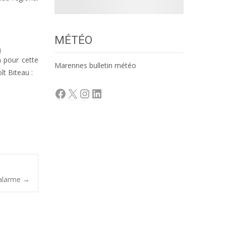
MÉTÉO
n pour cette
Marennes bulletin météo
t Biteau :
Facebook
X
Instagram
LinkedIn
’alarme
→