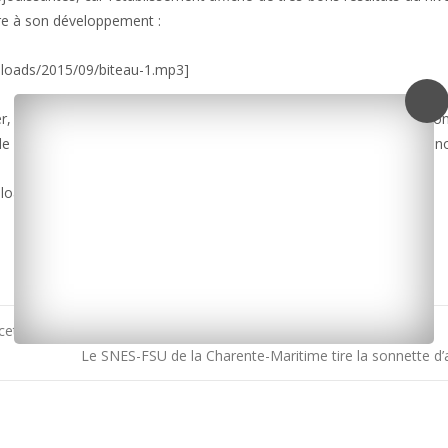
ire à son développement :
ploads/2015/09/biteau-1.mp3]
, le lycée de Bourcefranc prévoit l’ouverture d’une nouvelle sectio
de Marennes-Oléron, sera un atout dans la future grande région. Benoî
ploads/2015/09/biteau-2.mp3]
ette nuit à Royan
Le SNES-FSU de la Charente-Maritime tire la sonnette d