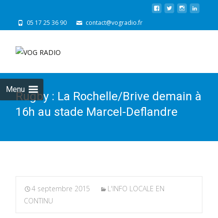
05 17 25 36 90
contact@vogradio.fr
Skip
to
cont
Menu
Rugby : La Rochelle/Brive demain à
16h au stade Marcel-Deflandre
4 septembre 2015
L'INFO LOCALE EN
CONTINU