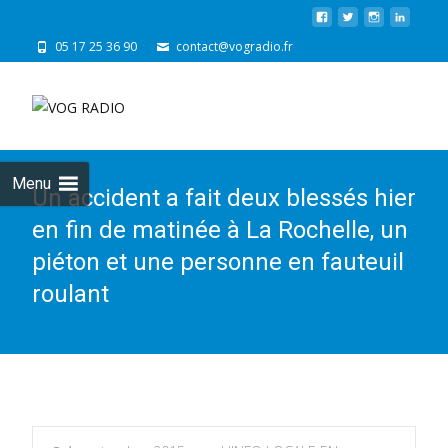
05 17 25 36 90
contact@vogradio.fr
Skip
to
cont
Menu
Un accident a fait deux blessés hier
en fin de matinée à La Rochelle, un
piéton et une personne en fauteuil
roulant