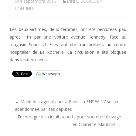
4 septembre 2015
L'INFO LOCALE EN
CONTINU
Les deux victimes, deux femmes, ont été percutées peu
après 11h par une voiture avenue Kennedy, face au
magasin Super U. Elles ont été transportées au centre
hospitalier de La Rochelle. La circulation a été bloquée
dans les deux sens.
WhatsApp
Post
←
Manif des agriculteurs à Paris : la FNSEA 17 se sent
abandonnée par ses députés
Encourager les circuits-courts pour soutenir l’élevage
navigation
en Charente-Maritime
→