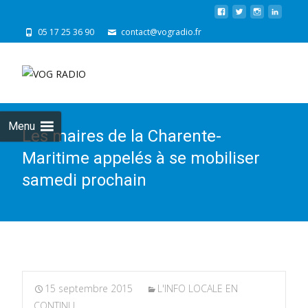
05 17 25 36 90
contact@vogradio.fr
Skip
to
cont
Menu
Les maires de la Charente-
Maritime appelés à se mobiliser
samedi prochain
15 septembre 2015
L'INFO LOCALE EN
CONTINU