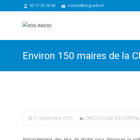
05 17 25 36 90
contact@vogradio.fr
Environ 150 maires de la C
Rochelle contre la baisse de
21 septembre 2015
L'INFO LOCALE EN CONTIN
Principalement des élus de droite pour dénoncer la po