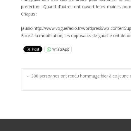
préfecture. Quand d’autres ont ouvert leurs mairies pou
Chapus :
[audio:http://www.vogueradio.fr/wordpress/wp-content/
Face à la mobilisation, les opposants de gauche ont déno
WhatsApp
Post
←
300 personnes ont rendu hommage hier à ce jeune cou
navigation