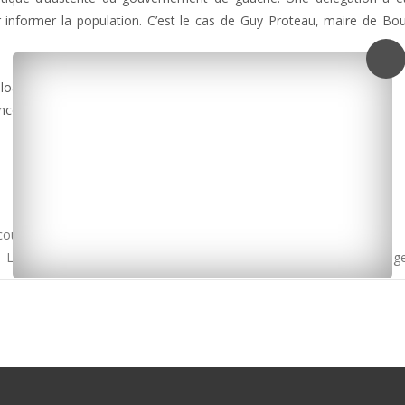
r informer la population. C’est le cas de Guy Proteau, maire de Bou
uploads/2015/09/proteau-manif-amf1.mp3]
ncé une manœuvre politique de la droite.
ple tué sur la route vendredi soir à La Vallée
La Rochelle : 82 000 visiteurs au Grand pavois, malgré un démarrage