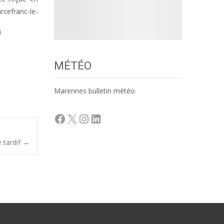
rcefranc-le-
MÉTÉO
Marennes bulletin météo
Facebook
X
Instagram
LinkedIn
 tardif
→