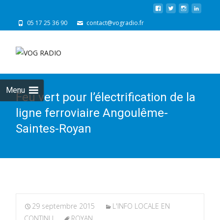
05 17 25 36 90
contact@vogradio.fr
Skip
to
cont
Menu
Feu vert pour l’électrification de la
ligne ferroviaire Angoulême-
Saintes-Royan
29 septembre 2015
L'INFO LOCALE EN
CONTINU
ROYAN