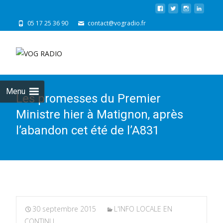
05 17 25 36 90
contact@vogradio.fr
Skip
to
cont
Menu
Les promesses du Premier
Ministre hier à Matignon, après
l’abandon cet été de l’A831
30 septembre 2015
L'INFO LOCALE EN
CONTINU