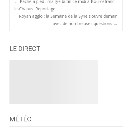
Post
←
Pêche à pied : maigre butin ce midi à Bourcefranc-
le-Chapus. Reportage
Royan agglo : la Semaine de la Syrie s’ouvre demain
navigation
avec de nombreuses questions
→
LE DIRECT
MÉTÉO