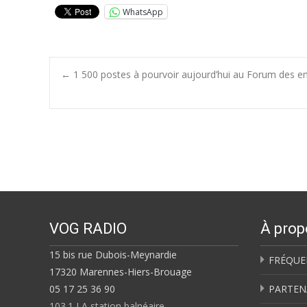
WhatsApp
Post
←
1 500 postes à pourvoir aujourd’hui au Forum des emp
navigation
VOG RADIO
À prop
15 bis rue Dubois-Meynardie
FRÉQUE
17320 Marennes-Hiers-Brouage
05 17 25 36 90
PARTEN
103.1 LA station balnéaire