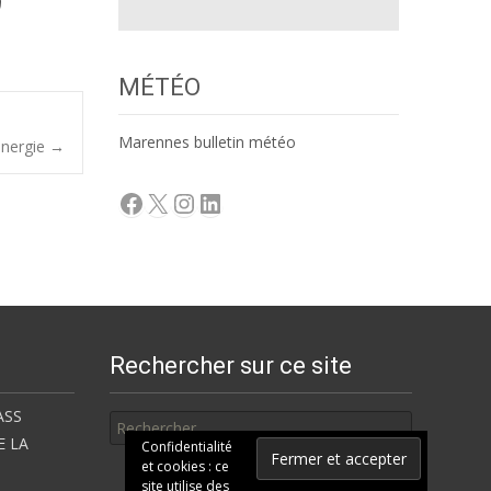
MÉTÉO
Marennes bulletin météo
énergie
→
Facebook
X
Instagram
LinkedIn
Rechercher sur ce site
Rechercher
ASS
E LA
Confidentialité
et cookies : ce
site utilise des