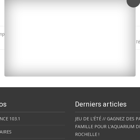
lois saisonniers d’hiver à La Rochelle
Royan agglo : trois jours pour économiser l’
os
Derniers articles
NCE 103.1
JEU DE L’ÉTÉ // GAGNEZ DES P
FAMILLE POUR L’AQUARIUM D
AIRES
ROCHELLE !