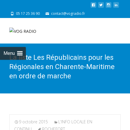
05 17 25 36 90
contact@vogradio.fr
Skip
to
cont
Menu
La liste Les Républicains pour les
Régionales en Charente-Maritime
en ordre de marche
9 octobre 2015
L'INFO LOCALE EN
CONTINU
ROCHEFORT