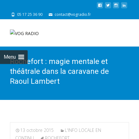
05 17 25 36 90
contact@vogradio.fr
Skip
to
cont
Menu
Rochefort : magie mentale et
théâtrale dans la caravane de
Raoul Lambert
13 octobre 2015
L'INFO LOCALE EN
CONTINU
ROCHEFORT