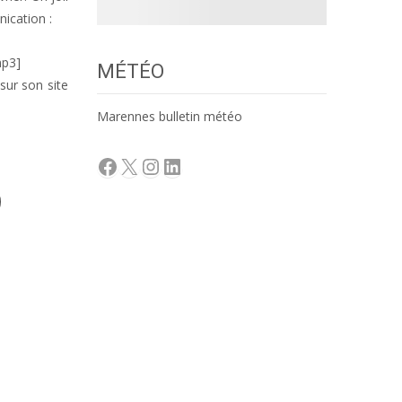
ication :
mp3]
MÉTÉO
sur son site
Marennes bulletin météo
Facebook
X
Instagram
LinkedIn