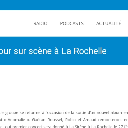
Skip
to
RADIO
PODCASTS
ACTUALITÉ
content
our sur scène à La Rochelle
 Le groupe se reforme à l’occasion de la sortie d’un nouvel album e
’hui « Anomalie ». Gaëtan Roussel, Robin et Arnaud remonteront e
e tout premier concert sera donné à La Sirène à La Rochelle le 27 févr