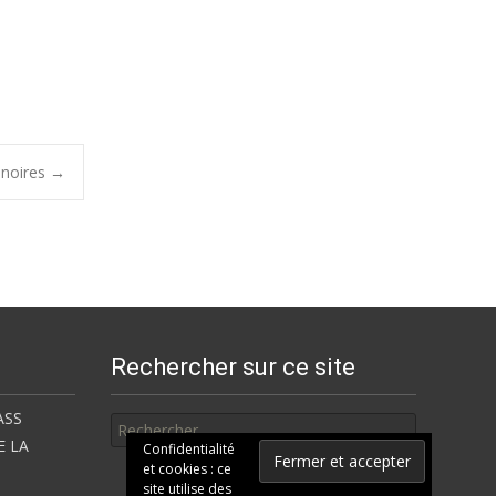
 noires
→
Rechercher sur ce site
Rechercher
ASS
E LA
Confidentialité
et cookies : ce
site utilise des