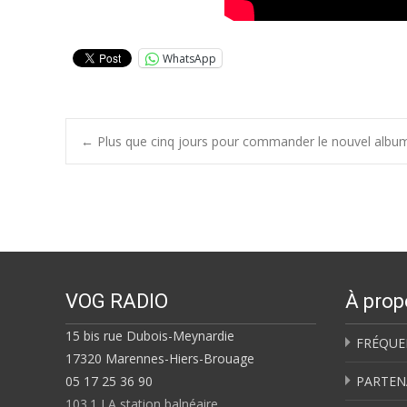
WhatsApp
Post
←
Plus que cinq jours pour commander le nouvel album
navigation
VOG RADIO
À prop
15 bis rue Dubois-Meynardie
FRÉQUE
17320 Marennes-Hiers-Brouage
05 17 25 36 90
PARTEN
103.1 LA station balnéaire