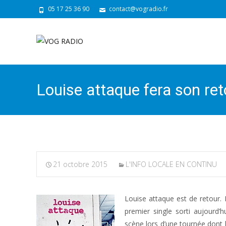
05 17 25 36 90
contact@vogradio.fr
Louise attaque fera son ret
21 octobre 2015
L'INFO LOCALE EN CONTINU
Louise attaque est de retour.
premier single sorti aujourd
scène lors d’une tournée dont l