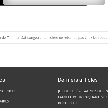
 de Tintin en Saintongeais
La colère ne retombe pas chez les robes
os
Derniers articles
NCE 103.1
JEU DE L’ÉTÉ // GAGNEZ DES P
FAMILLE POUR L’AQUARIUM D
AIRES
ROCHELLE !