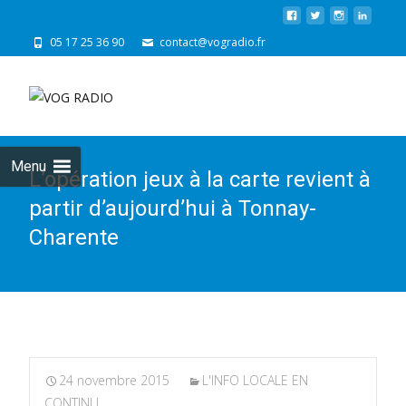
05 17 25 36 90
contact@vogradio.fr
Skip
to
cont
Menu
L’opération jeux à la carte revient à
partir d’aujourd’hui à Tonnay-
Charente
24 novembre 2015
L'INFO LOCALE EN
CONTINU