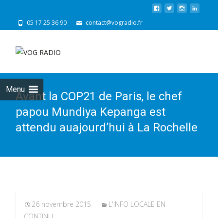
05 17 25 36 90
contact@vogradio.fr
Skip
to
cont
Menu
Avant la COP21 de Paris, le chef
papou Mundiya Kepanga est
attendu auajourd’hui à La Rochelle
26 novembre 2015
L'INFO LOCALE EN
CONTINU