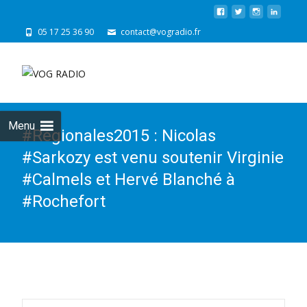
05 17 25 36 90
contact@vogradio.fr
Skip
to
cont
Menu
#Régionales2015 : Nicolas
#Sarkozy est venu soutenir Virginie
#Calmels et Hervé Blanché à
#Rochefort