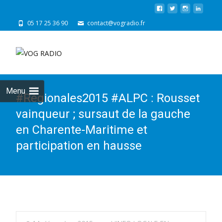
05 17 25 36 90
contact@vogradio.fr
Skip
to
cont
Menu
#Régionales2015 #ALPC : Rousset
vainqueur ; sursaut de la gauche
en Charente-Maritime et
participation en hausse