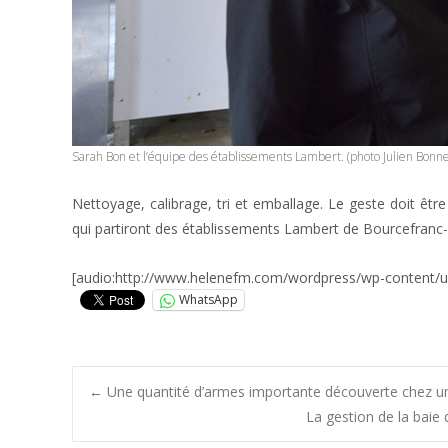
Sarah Bon et l’équipe des établissements Lambert. (photo Julien Bonne
Nettoyage, calibrage, tri et emballage. Le geste doit être
qui partiront des établissements Lambert de Bourcefranc-le
[audio:http://www.helenefm.com/wordpress/wp-content/u
WhatsApp
Post
←
Une quantité d’armes importante découverte chez u
La gestion de la baie