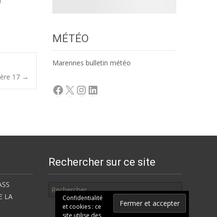
MÉTÉO
Marennes bulletin météo
tière 17
→
Facebook
X
Instagram
LinkedIn
Rechercher sur ce site
Rechercher
ASS
E LA
Confidentialité
et cookies : ce
site utilise des