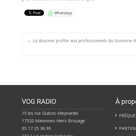
WhatsApp
Post
←
La douceur profite aux professionnels du tourisme d
navigation
VOG RADIO
À prop
15 bis rue Dubois-Meynardie
FRÉQUE
17320 Marennes-Hiers-Brouage
05 17 25 36 90
PARTEN
103.1 LA station balnéaire