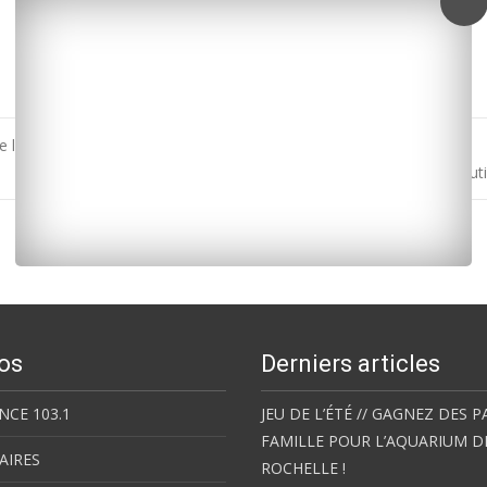
e la Charente-Maritime
Réveillon : les conseils de sécurité de la Prévention rou
os
Derniers articles
NCE 103.1
JEU DE L’ÉTÉ // GAGNEZ DES P
FAMILLE POUR L’AQUARIUM D
AIRES
ROCHELLE !