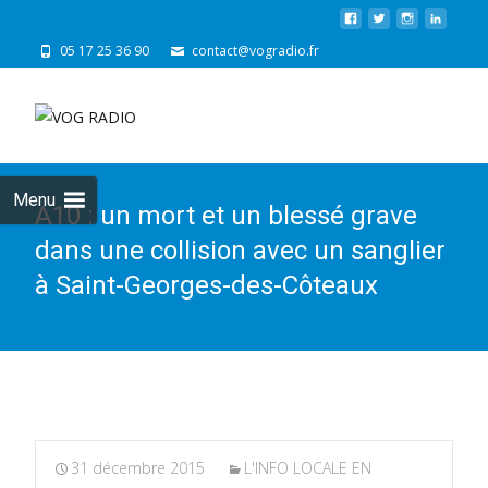
05 17 25 36 90
contact@vogradio.fr
Skip
to
cont
Menu
A10 : un mort et un blessé grave
dans une collision avec un sanglier
à Saint-Georges-des-Côteaux
31 décembre 2015
L'INFO LOCALE EN