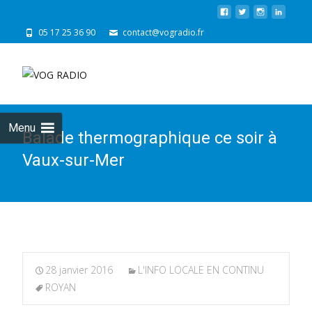
05 17 25 36 90
contact@vogradio.fr
Skip
to
cont
Menu
Balade thermographique ce soir à
Vaux-sur-Mer
28 janvier 2016
L'INFO LOCALE EN CONTINU
ROYAN