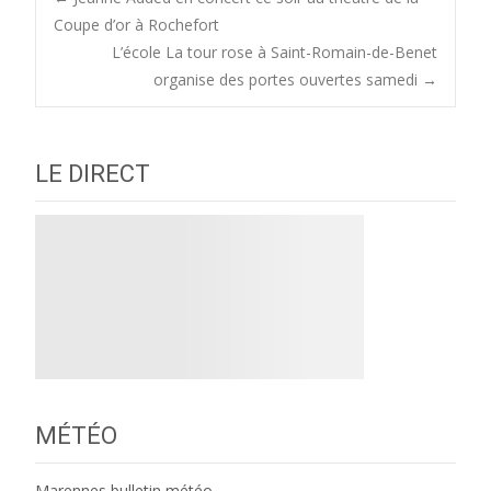
Post
Coupe d’or à Rochefort
L’école La tour rose à Saint-Romain-de-Benet
navigation
organise des portes ouvertes samedi
→
LE DIRECT
MÉTÉO
Marennes bulletin météo