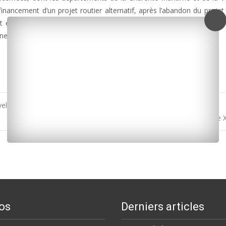
u financement d’un projet routier alternatif, après l’abandon du projet
it en septembre. Mais depuis, plus rien, d’où l’envoi d’un courrier 
réponse qu’il vient donc d’obtenir.
lle défaite à l’extérieur samedi soir à Agen
Charron : une stèle dévoilée en mémoire des trois victimes de 
os
Derniers articles