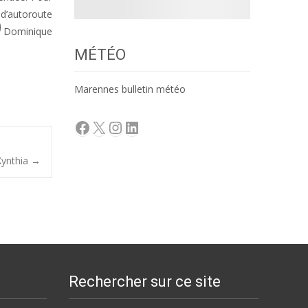
 d’autoroute
de Dominique
MÉTÉO
Marennes bulletin météo
Facebook
X
Instagram
LinkedIn
Xynthia
→
Rechercher sur ce site
Rechercher