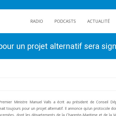
Skip
to
RADIO
PODCASTS
ACTUALITÉ
content
ur un projet alternatif sera sign
 Premier Ministre Manuel Valls a écrit au président de Conseil Dé
it toujours pour un projet alternatif. Il annonce qu’un protocole doi
 concernées, dont les départements de la Charente-Maritime et de la 