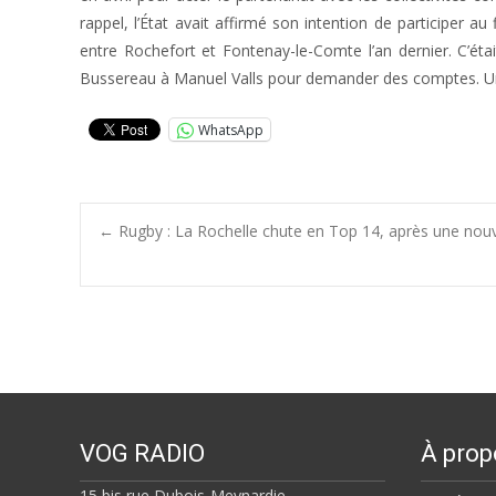
rappel, l’État avait affirmé son intention de participer a
entre Rochefort et Fontenay-le-Comte l’an dernier. C’éta
Bussereau à Manuel Valls pour demander des comptes. Une 
WhatsApp
Post
←
Rugby : La Rochelle chute en Top 14, après une nouve
navigation
VOG RADIO
À prop
15 bis rue Dubois-Meynardie