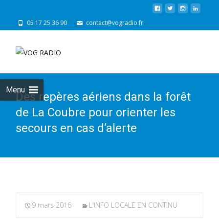
05 17 25 36 90
contact@vogradio.fr
Skip
to
cont
Menu
Des repères aériens dans la forêt
de La Coubre pour orienter les
secours en cas d’alerte
9 mars 2016
L'INFO LOCALE EN CONTINU